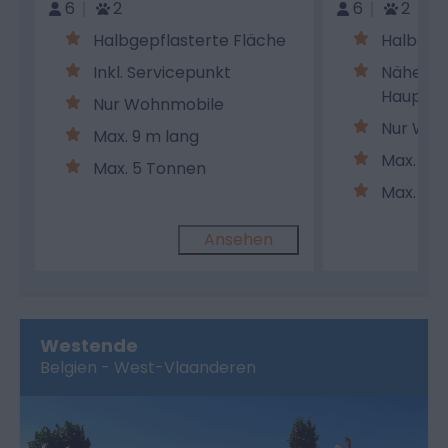
6
2
6
2
Halbgepflasterte Fläche
Halbgep
Inkl. Servicepunkt
Nähe Bü
Hauptg
Nur Wohnmobile
Nur Woh
Max. 9 m lang
Max. 12 
Max. 5 Tonnen
Max. 8 
Ansehen
Westende
Belgien - West-Vlaanderen