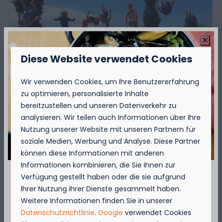
Diese Website verwendet Cookies
Übernachten Sie auf unserem
Wir verwenden Cookies, um Ihre Benutzererfahrung
familienfreundlichen Campingplatz in Westende,
zu optimieren, personalisierte Inhalte
weniger als 10 Minuten Fußweg vom Strand an
bereitzustellen und unseren Datenverkehr zu
der belgischen Küste entfernt. Kommen Sie zum
analysieren. Wir teilen auch Informationen über Ihre
Campen oder mieten Sie ein Ferienhaus!
Nutzung unserer Website mit unseren Partnern für
soziale Medien, Werbung und Analyse. Diese Partner
Wasserspielplatz von Mai bis September
können diese Informationen mit anderen
Informationen kombinieren, die Sie ihnen zur
Mehr Informationen
Verfügung gestellt haben oder die sie aufgrund
September = Muschelmonat!
Ihrer Nutzung ihrer Dienste gesammelt haben.
Weitere Informationen finden Sie in unserer
Genießen Sie vom 1. bis zum 29. September 50
Datenschutzrichtlinie
.
Google
verwendet Cookies