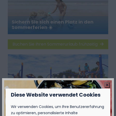
Sichern Sie sich einen Platz in den
Sommerferien ☀️
Buchen Sie Ihren Sommerurlaub frühzeitig
Oder prüfen Sie andere beliebte
Ferienzeiten 📅.
Diese Website verwendet Cookies
Wir verwenden Cookies, um Ihre Benutzererfahrung
Buchen Sie Ihren Urlaub
zu optimieren, personalisierte Inhalte