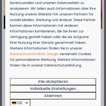
bereitzustellen und unseren Datenverkehr zu
analysieren. Wir teilen auch Informationen über Ihre
Nutzung unserer Website mit unseren Partnern für
soziale Medien, Werbung und Analyse. Diese Partner
können diese Informationen mit anderen
Informationen kombinieren, die Sie ihnen zur
Verfügung gestellt haben oder die sie aufgrund
September = Muschelmonat!
Ihrer Nutzung ihrer Dienste gesammelt haben.
Weitere Informationen finden Sie in unserer
Genießen Sie vom 1. bis zum 29. September 50
Datenschutzrichtlinie
.
Google
verwendet Cookies
% Rabatt auf den Preis für Muscheln für 2
für personalisierte Werbung. Weitere Informationen
Personen!
finden Sie in unserer Datenschutzerklärung.
Diese Aktion gilt in den Restaurants des
Kompas Beach Resorts:
Brasserie VierTorre
in Nieuwpoort und
BAS
Alle akzeptieren
Grill & Terrace
in Westende.
Individuelle Einstellungen
Beeilen Sie sich, denn die Aktion gilt nur, solange
Ablehnen
der Vorrat reicht!
DE