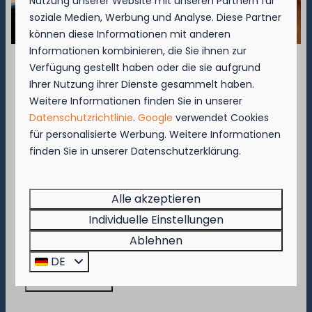
Nutzung unserer Website mit unseren Partnern für
soziale Medien, Werbung und Analyse. Diese Partner
können diese Informationen mit anderen
▷ Camping Westende
Informationen kombinieren, die Sie ihnen zur
Verfügung gestellt haben oder die sie aufgrund
Rue de Basseville 141 B
September = Muschelmonat!
Ihrer Nutzung ihrer Dienste gesammelt haben.
8434 Westende
Weitere Informationen finden Sie in unserer
📞
+32 (0)58-22 30 25
Genießen Sie vom 1. bis zum 29. September 50
Datenschutzrichtlinie
.
Google
verwendet Cookies
✉️
westende@kompascamping.be
% Rabatt auf den Preis für Muscheln für 2
für personalisierte Werbung. Weitere Informationen
Personen!
finden Sie in unserer Datenschutzerklärung.
Nummer des Unternehmens
Diese Aktion gilt in den Restaurants des
BE 0412 527 934
Kompas Beach Resorts:
Brasserie VierTorre
in Nieuwpoort und
BAS
Alle akzeptieren
Grill & Terrace
in Westende.
Individuelle Einstellungen
Beeilen Sie sich, denn die Aktion gilt nur, solange
Ablehnen
der Vorrat reicht!
DE
Jetzt buchen!
Nieuwpoort