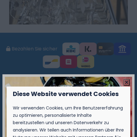
Bezahlen Sie sicher
▷ Camping Nieuwpoort
Diese Website verwendet Cookies
Brugsesteenweg 49 B
Wir verwenden Cookies, um Ihre Benutzererfahrung
8620 Nieuwpoort
zu optimieren, personalisierte Inhalte
📞
+32 (0)58-23 60 37
bereitzustellen und unseren Datenverkehr zu
✉️
nieuwpoort@kompascamping.be
analysieren. Wir teilen auch Informationen über Ihre