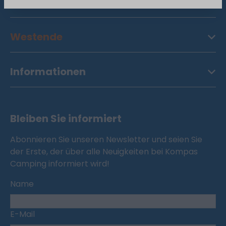
Nieuwpoort
Westende
Informationen
Bleiben Sie informiert
Abonnieren Sie unseren Newsletter und seien Sie
der Erste, der über alle Neuigkeiten bei Kompas
Camping informiert wird!
Name
E-Mail