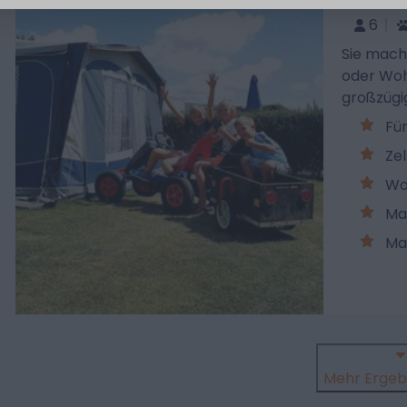
6
Sie mach
oder Woh
großzügi
Für
Ze
Wo
Ma
Ma
Mehr Ergeb