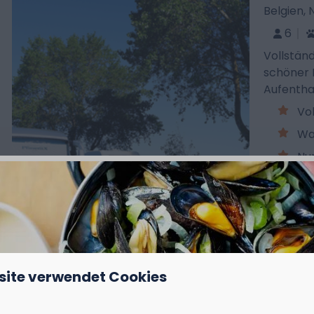
Belgien,
6
Vollständ
schöner L
Aufentha
Vol
Wa
Nu
Ma
Ma
site verwendet Cookies
EMPFOHLEN
Wohnmob
Belgien,