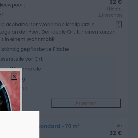
32 €
 Nieuwpoort
1 Nacht
2
2 Personen
ig asphaltierter Wohnmobilstellplatz in
age an der Yser. Der ideale Ort für einen kurzen
lt in einem Wohnmobil!
lständig gepflasterte Fläche
sserstelle vor Ort
r für Wohnmobile
x. 9 m lang
x. 8 Tonnen
Ansehen
ilstellplatz Standard - 70 m²
Ab
32 €
 Nieuwpoort