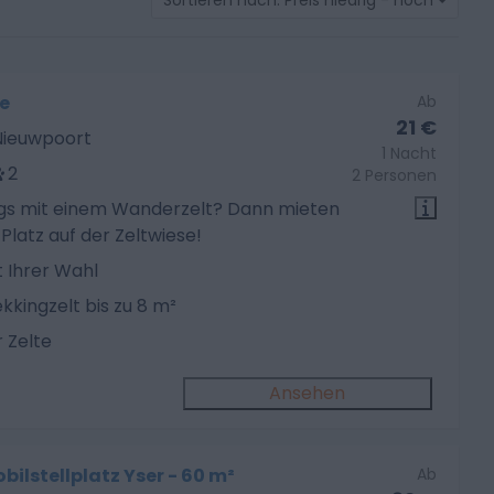
Sortieren nach: Preis niedrig - hoch
e
Ab
21 €
 Nieuwpoort
1 Nacht
2
2 Personen
s mit einem Wanderzelt? Dann mieten
 Platz auf der Zeltwiese!
t Ihrer Wahl
kkingzelt bis zu 8 m²
 Zelte
Ansehen
lstellplatz Yser - 60 m²
Ab