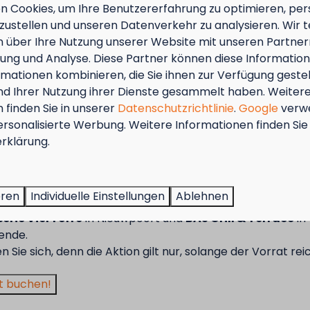
 Cookies, um Ihre Benutzererfahrung zu optimieren, pers
6
tzustellen und unseren Datenverkehr zu analysieren. Wir t
Sie kom
 über Ihre Nutzung unserer Website mit unseren Partnern
können S
ng und Analyse. Diese Partner können diese Informatio
Wohnmobi
mationen kombinieren, die Sie ihnen zur Verfügung geste
Stellpla
und Ihrer Nutzung ihrer Dienste gesammelt haben. Weiter
 finden Sie in unserer
Datenschutzrichtlinie
.
Google
verw
Ha
ersonalisierte Werbung. Weitere Informationen finden Sie 
Ink
tember = Muschelmonat!
rklärung.
Nu
ßen Sie vom 1. bis zum 29. September 50 % Rabatt auf de
Ma
 für Muscheln für 2 Personen!
eren
Individuelle Einstellungen
Ablehnen
Ma
 Aktion gilt in den Restaurants des Kompas Beach Resorts
erie VierTorre
in Nieuwpoort und
BAS Grill & Terrace
in
ende.
en Sie sich, denn die Aktion gilt nur, solange der Vorrat rei
t buchen!
Stellplat
Belgien,