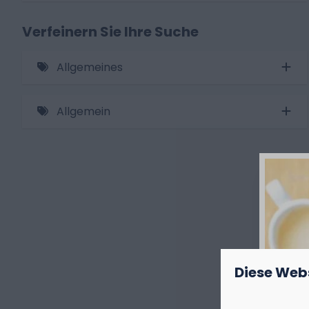
Freibäder von Mai bis September (30)
Verfeinern Sie Ihre Suche
Wasserspielplatz von Mai bis September
Allgemeines
Für Rollstuhlfahrer angepasst (1)
Allgemein
Klimatisierung (15)
Whirlpool
Privates Badezimmer (mit Dusche,
Waschbecken und Toilette) (1)
Wasserstelle am Stellplatz (4)
Elektrischer Anschluss 10 A (11)
Elektrischer Anschluss 16 A
Diese Web