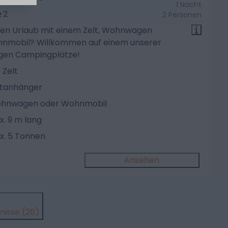
1 Nacht
2
2 Personen
en Urlaub mit einem Zelt, Wohnwagen
nmobil? Willkommen auf einem unserer
gen Campingplätze!
 Zelt
ltanhänger
hnwagen oder Wohnmobil
x. 9 m lang
x. 5 Tonnen
Ansehen
nisse (26)