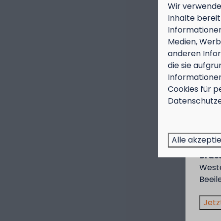
Wir verwenden
Inhalte berei
Informationen
Medien, Werbu
anderen Infor
die sie aufgr
Informationen
Cookies für p
Sep
Datenschutze
Genie
Preis
Alle akzepti
Diese
Brass
West
Beeil
Jetz