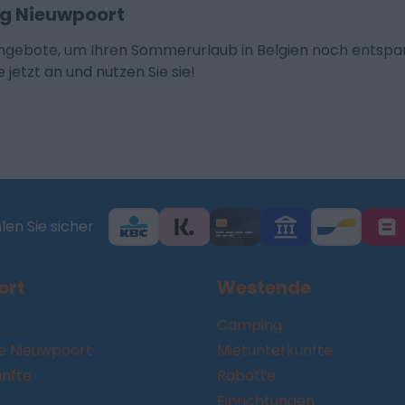
g Nieuwpoort
gebote, um Ihren Sommerurlaub in Belgien noch entspann
 jetzt an und nutzen Sie sie!
en Sie sicher
ort
Westende
Camping
 Nieuwpoort
Mietunterkünfte
ünfte
Rabatte
Einrichtungen