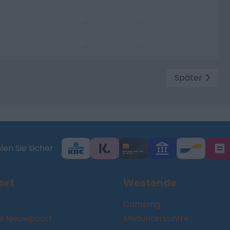
—
—
—
—
—
—
—
—
Später
en Sie sicher
ort
Westende
Camping
 Nieuwpoort
Mietunterkünfte