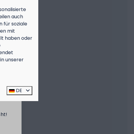
onalisierte
eilen auch
 für soziale
nen mit
llt haben oder
e
endet
in unserer
n
DE
:
cht!