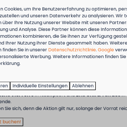
 Cookies, um Ihre Benutzererfahrung zu optimieren, pers
mit Zelt, Strom- und Wasseranschluss. Nicht
tzustellen und unseren Datenverkehr zu analysieren. Wir t
thalte mit Wohnwagen oder Wohnmobil!
 über Ihre Nutzung unserer Website mit unseren Partnern
ntlang des Ijzer!
ng und Analyse. Diese Partner können diese Informatio
äre & Komfort
mationen kombinieren, die Sie ihnen zur Verfügung geste
und Ihrer Nutzung ihrer Dienste gesammelt haben. Weiter
Nutzung der sanitären Anlagen
 finden Sie in unserer
Datenschutzrichtlinie
.
Google
verw
ersonalisierte Werbung. Weitere Informationen finden Sie 
nfos? Allgemeine Bedingungen ansehen
tember = Muschelmonat!
rklärung.
ßen Sie vom 1. bis zum 29. September 50 % Rabatt auf de
 für Muscheln für 2 Personen!
eren
Individuelle Einstellungen
Ablehnen
 Aktion gilt in den Restaurants des Kompas Beach Resorts
erie VierTorre
in Nieuwpoort und
BAS Grill & Terrace
in
ende.
en Sie sich, denn die Aktion gilt nur, solange der Vorrat rei
t buchen!