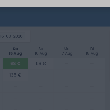
16-08-2026
Sa
So
Mo
Di
15 Aug
16 Aug
17 Aug
18 Aug
68 €
68 €
—
—
135 €
—
—
—
—
—
—
—
—
—
—
—
—
—
—
—