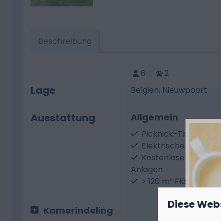
Beschreibung
6
2
Lage
Belgien, Nieuwpoort
Ausstattung
Allgemein
Picknick-Tisch
Elektrischer Anschlu
Kostenlose Nutzung 
Anlagen
> 120 m² Fläche
Diese Web
Kamerindeling