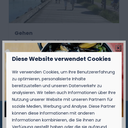
Gehen
Dünen, Strand und Polder laden zum
Wandern ein. Sehr zu empfehlen ist das
Wanderwegenetz der Westküste mit über
Diese Website verwendet Cookies
130 km Wanderwegen.
Wir verwenden Cookies, um Ihre Benutzererfahrung
zu optimieren, personalisierte Inhalte
Mehr
bereitzustellen und unseren Datenverkehr zu
analysieren. Wir teilen auch Informationen über Ihre
Nutzung unserer Website mit unseren Partnern für
soziale Medien, Werbung und Analyse. Diese Partner
können diese Informationen mit anderen
Bezahlen Sie sicher
Informationen kombinieren, die Sie ihnen zur
Verfügung gestellt haben oder die sie aufgrund