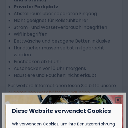
Privater Parkplatz
Abstellraum über separaten Eingang
Nicht geeignet für Rollstuhlfahrer
Strom- und Wasserverbrauch inbegriffen
Wifi inbegriffen
Bettwäsche und bezogene Betten inklusive
Handtücher müssen selbst mitgebracht
werden
Einchecken ab 16 Uhr
Auschecken vor 10 Uhr morgens
Haustiere und Rauchen: nicht erlaubt
Für weitere Informationen lesen Sie bitte unsere
Allgemeinen Geschäftsbedingungen
.
Mehr Infos? Allgemeine Bedingungen
Diese Website verwendet Cookies
ansehen
Wir verwenden Cookies, um Ihre Benutzererfahrung