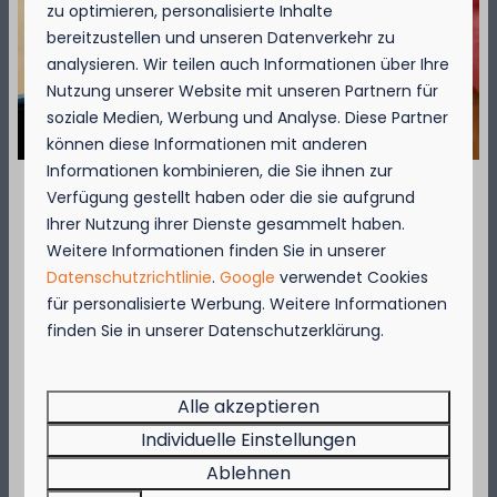
zu optimieren, personalisierte Inhalte
Over de camping
bereitzustellen und unseren Datenverkehr zu
analysieren. Wir teilen auch Informationen über Ihre
Nutzung unserer Website mit unseren Partnern für
Over de omgeving
soziale Medien, Werbung und Analyse. Diese Partner
können diese Informationen mit anderen
Informationen kombinieren, die Sie ihnen zur
Verfügung gestellt haben oder die sie aufgrund
September = Muschelmonat!
Ihrer Nutzung ihrer Dienste gesammelt haben.
Weitere Informationen finden Sie in unserer
Genießen Sie vom 1. bis zum 29. September 50
Datenschutzrichtlinie
.
Google
verwendet Cookies
Verfügbarkeit und Preis
% Rabatt auf den Preis für Muscheln für 2
für personalisierte Werbung. Weitere Informationen
Personen!
finden Sie in unserer Datenschutzerklärung.
Diese Aktion gilt in den Restaurants des
Kompas Beach Resorts:
2 Gäste
Brasserie VierTorre
in Nieuwpoort und
BAS
Alle akzeptieren
Grill & Terrace
in Westende.
Individuelle Einstellungen
Fr
28-08-2026
Sa
29-08-2026
Beeilen Sie sich, denn die Aktion gilt nur, solange
Ablehnen
der Vorrat reicht!