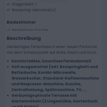
Etagenbett: 1
Boxspring-Matratze(n)
Badezimmer
Begehbare Dusche
Spülbecken
Beschreibung
Getrennte Toilette
Geräumiges Ferienhaus in einer neuen Parkzone
mit dem Schwerpunkt auf Ruhe, Raum und Grün.
Küche
Komfortables, luxuriöses Feriendomizil
Geschirrspüler
Voll ausgestattet (inkl. Boxspringbett und
Elektrokochfeld
Bettwäsche, Kombi-Mikrowelle,
Kühlschrank
Wasserkocher, Standard-Kaffeemaschine
Kombi-Mikrowellenherd
und Nespresso-Maschine, Dusche,
Kessel
Zentralheizung, Spülmaschine, TV, ...
Nespresso-Kaffeemaschine
Geräumige private Terrasse mit
Standard-Kaffeemaschine
Gartenmöbeln (2 Liegestühle, Gartentisch
und 6 Stühle)