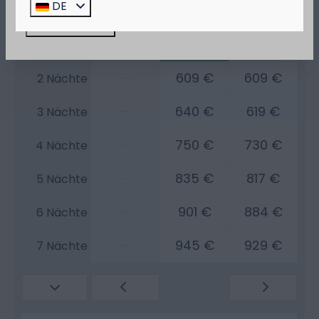
Do
Fr
Sa
DE
27 Aug
28 Aug
29 Aug
Jetzt buchen!
—
357 €
357 €
1 Nacht
—
609 €
609 €
2 Nächte
—
640 €
619 €
3 Nächte
—
750 €
730 €
4 Nächte
—
835 €
817 €
5 Nächte
—
901 €
884 €
6 Nächte
—
945 €
929 €
7 Nächte