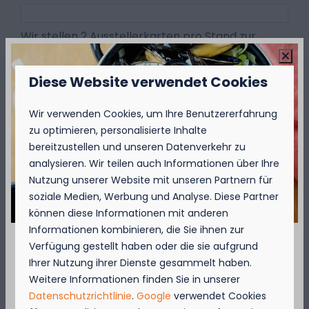
Wir stellen 2 Ausstellerkarten pro Stand zur
Verfügung
Ich möchte auf Kompas Camping
Diese Website verwendet Cookies
übernachten (im Falle eines "Ja" werden
Optional
wir Sie kontaktieren)
Wir verwenden Cookies, um Ihre Benutzererfahrung
zu optimieren, personalisierte Inhalte
Ich möchte an dem fakultativen Pasta-
bereitzustellen und unseren Datenverkehr zu
Optional
oder BBQ-Abend teilnehmen
analysieren. Wir teilen auch Informationen über Ihre
Nutzung unserer Website mit unseren Partnern für
soziale Medien, Werbung und Analyse. Diese Partner
Ich möchte am Frühstück am
Optional
können diese Informationen mit anderen
Sonntagmorgen teilnehmen
Informationen kombinieren, die Sie ihnen zur
Verfügung gestellt haben oder die sie aufgrund
Sonstige Fragen und/oder Kommentare
Optional
September = Muschelmonat!
Ihrer Nutzung ihrer Dienste gesammelt haben.
Weitere Informationen finden Sie in unserer
Genießen Sie vom 1. bis zum 29. September 50
Datenschutzrichtlinie
.
Google
verwendet Cookies