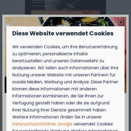
Diese Website verwendet Cookies
Wir verwenden Cookies, um Ihre Benutzererfahrung
zu optimieren, personalisierte Inhalte
bereitzustellen und unseren Datenverkehr zu
analysieren. Wir teilen auch Informationen über Ihre
Nutzung unserer Website mit unseren Partnern für
soziale Medien, Werbung und Analyse. Diese Partner
können diese Informationen mit anderen
Informationen kombinieren, die Sie ihnen zur
Verfügung gestellt haben oder die sie aufgrund
September = Muschelmonat!
Ihrer Nutzung ihrer Dienste gesammelt haben.
Weitere Informationen finden Sie in unserer
Genießen Sie vom 1. bis zum 29. September 50
Datenschutzrichtlinie
.
Google
verwendet Cookies
% Rabatt auf den Preis für Muscheln für 2
für personalisierte Werbung. Weitere Informationen