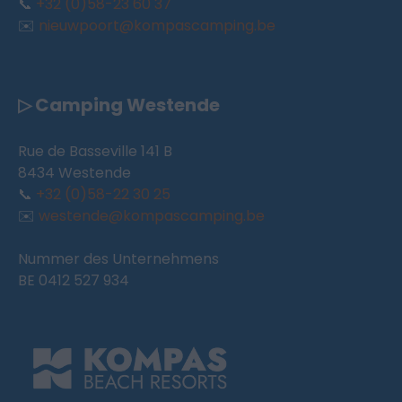
📞
+32 (0)58-23 60 37
✉️
nieuwpoort@kompascamping.be
▷ Camping Westende
Rue de Basseville 141 B
8434 Westende
📞
+32 (0)58-22 30 25
✉️
westende@kompascamping.be
Nummer des Unternehmens
BE 0412 527 934