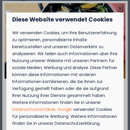
Diese Website verwendet Cookies
Wir verwenden Cookies, um Ihre Benutzererfahrung
zu optimieren, personalisierte Inhalte
bereitzustellen und unseren Datenverkehr zu
Schön und aktiv
analysieren. Wir teilen auch Informationen über Ihre
In den Ferien kommen Kinder und
Nutzung unserer Website mit unseren Partnern für
Sportbegeisterte nicht zu kurz! Auf dem
soziale Medien, Werbung und Analyse. Diese Partner
Campingplatz finden Sie viele Einrichtungen
können diese Informationen mit anderen
für einen aktiven Urlaub. Kommen Sie und
Informationen kombinieren, die Sie ihnen zur
entdecken Sie!
Verfügung gestellt haben oder die sie aufgrund
September = Muschelmonat!
Ihrer Nutzung ihrer Dienste gesammelt haben.
Weitere Informationen finden Sie in unserer
Mehr
Genießen Sie vom 1. bis zum 29. September 50
Datenschutzrichtlinie
.
Google
verwendet Cookies
% Rabatt auf den Preis für Muscheln für 2
für personalisierte Werbung. Weitere Informationen
Personen!
finden Sie in unserer Datenschutzerklärung.
Diese Aktion gilt in den Restaurants des