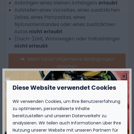
Anbringen eines kleinen Anhängers
erlaubt
Aufstellen eines Vorzeltes, eines zusätzlichen
Zeltes, eines Partyzeltes, eines
Nylonunterstandes oder eines zusätzlichen
Autos
nicht erlaubt
(Dach-)Zelt, Wohnwagen oder Faltanhänger
nicht erlaubt
Mehr Infos? Allgemeine Bedingungen
ansehen
Diese Website verwendet Cookies
Over de camping
Wir verwenden Cookies, um Ihre Benutzererfahrung
zu optimieren, personalisierte Inhalte
Over de omgeving
bereitzustellen und unseren Datenverkehr zu
analysieren. Wir teilen auch Informationen über Ihre
Nutzung unserer Website mit unseren Partnern für