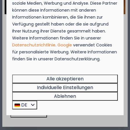
soziale Medien, Werbung und Analyse. Diese Partner
können diese Informationen mit anderen
Informationen kombinieren, die Sie ihnen zur
Verfügbarkeit und Preis
Verfügung gestellt haben oder die sie aufgrund
September = Muschelmonat!
Ihrer Nutzung ihrer Dienste gesammelt haben.
Weitere Informationen finden Sie in unserer
Genießen Sie vom 1. bis zum 29. September 50
2 Gäste
Datenschutzrichtlinie
.
Google
verwendet Cookies
% Rabatt auf den Preis für Muscheln für 2
für personalisierte Werbung. Weitere Informationen
Personen!
finden Sie in unserer Datenschutzerklärung.
So
09-08-2026
Mo
10-08-2026
Diese Aktion gilt in den Restaurants des
Kompas Beach Resorts:
Sa
So
Mo
Brasserie VierTorre
in Nieuwpoort und
BAS
Alle akzeptieren
8 Aug
9 Aug
10 Aug
Grill & Terrace
in Westende.
Individuelle Einstellungen
Beeilen Sie sich, denn die Aktion gilt nur, solange
—
65 €
—
1 Nacht
Ablehnen
der Vorrat reicht!
DE
—
—
—
2 Nächte
Jetzt buchen!
—
—
—
3 Nächte