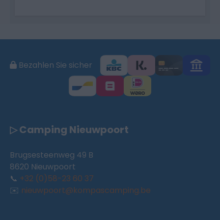
Bezahlen Sie sicher
▷ Camping Nieuwpoort
Brugsesteenweg 49 B
8620 Nieuwpoort
📞
+32 (0)58-23 60 37
✉️
nieuwpoort@kompascamping.be