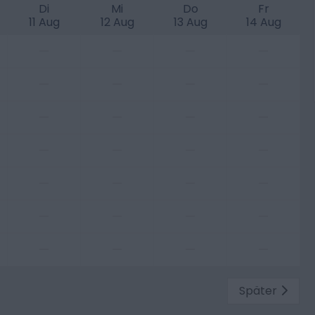
Di
Mi
Do
Fr
11 Aug
12 Aug
13 Aug
14 Aug
—
—
—
—
—
—
—
—
—
—
—
—
—
—
—
—
—
—
—
—
—
—
—
—
—
—
—
—
Später