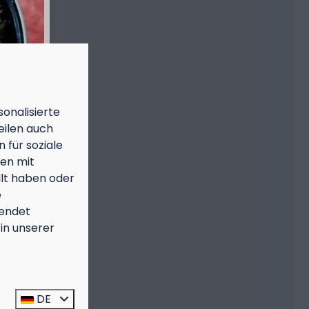
onalisierte
eilen auch
 für soziale
nen mit
llt haben oder
e
endet
in unserer
n
DE
: