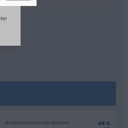
cht!
Zeltplatz Düne mit Wasser
48 €