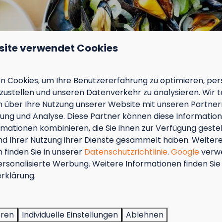
llplatz
Resort-App für Informationen,
ss 16 A
Aktivitäten und Reservierungen
der sanitären
Wasserspielplatz von Mai bis
September
site verwendet Cookies
Sauna (zusätzlich buchbar)
Außenküche (zusätzlich buchbar)
Fahrradverleih (zusätzlich
 Cookies, um Ihre Benutzererfahrung zu optimieren, pers
tplatz (mit Wasseranschluss) in einer
buchbar)
tzustellen und unseren Datenverkehr zu analysieren. Wir t
 über Ihre Nutzung unserer Website mit unseren Partnern
ng und Analyse. Diese Partner können diese Informatio
mationen kombinieren, die Sie ihnen zur Verfügung geste
Dünenzone
und Ihrer Nutzung ihrer Dienste gesammelt haben. Weiter
d Abwasserablauf
 finden Sie in unserer
Datenschutzrichtlinie
.
Google
verw
nlagen inbegriffen
ersonalisierte Werbung. Weitere Informationen finden Sie 
n, Wohnmobil oder Klappanhänger nicht erlaubt
tember = Muschelmonat!
rklärung.
lten oder Markisen nicht erlaubt
zelten, Nylon-Sheltern oder Anhängern nicht
ßen Sie vom 1. bis zum 29. September 50 % Rabatt auf de
 für Muscheln für 2 Personen!
at auf dem dafür vorgesehenen Parkplatz
eren
Individuelle Einstellungen
Ablehnen
 Aktion gilt in den Restaurants des Kompas Beach Resorts