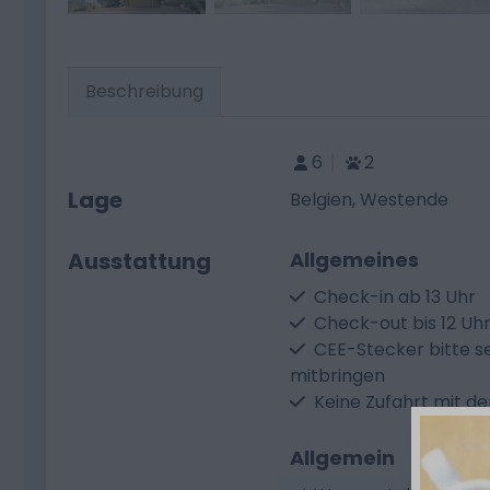
Beschreibung
6
2
Lage
Belgien, Westende
Ausstattung
Allgemeines
Check-in ab 13 Uhr
Check-out bis 12 Uh
CEE-Stecker bitte s
mitbringen
Keine Zufahrt mit d
Allgemein