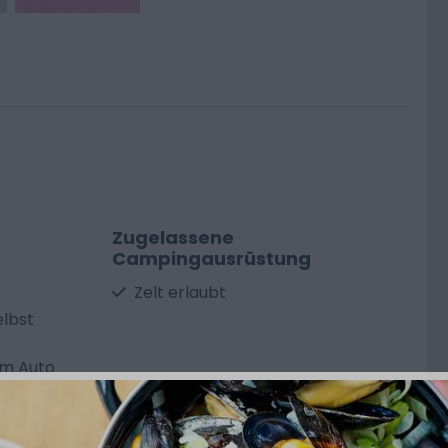
Zugelassene
Campingausrüstung
Zelt erlaubt
r
elbst
em Auto
Einrichtungen im Resort
Zeig mehr ↓