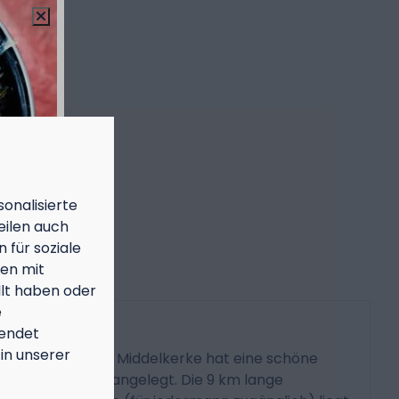
onalisierte
eilen auch
 für soziale
nen mit
llt haben oder
e
MTB
endet
in unserer
Die Gemeinde Middelkerke hat eine schöne
MTB-Strecke angelegt. Die 9 km lange