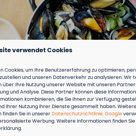
site verwendet Cookies
 Cookies, um Ihre Benutzererfahrung zu optimieren, pers
tzustellen und unseren Datenverkehr zu analysieren. Wir t
 über Ihre Nutzung unserer Website mit unseren Partnern
ng und Analyse. Diese Partner können diese Informatio
mationen kombinieren, die Sie ihnen zur Verfügung geste
und Ihrer Nutzung ihrer Dienste gesammelt haben. Weiter
In Parknähe: 1km
 finden Sie in unserer
Datenschutzrichtlinie
.
Google
verw
ersonalisierte Werbung. Weitere Informationen finden Sie 
der laden zum Wandern
tember = Muschelmonat!
rklärung.
 ist das Wanderwegenetz