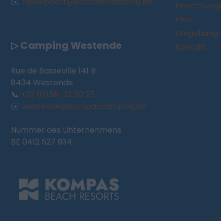
✉️
nieuwpoort@kompascamping.be
Einrichtung
Plan
Umgebung
▷ Camping Westende
Kontakt
Rue de Basseville 141 B
8434 Westende
📞
+32 (0)58-22 30 25
✉️
westende@kompascamping.be
Nummer des Unternehmens
BE 0412 527 934