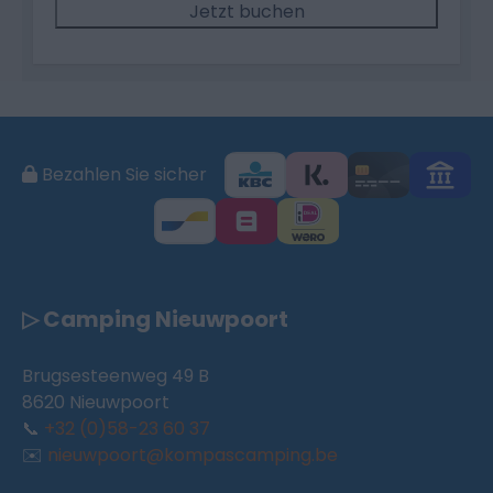
Jetzt buchen
Bezahlen Sie sicher
▷ Camping Nieuwpoort
Brugsesteenweg 49 B
8620 Nieuwpoort
📞
+32 (0)58-23 60 37
✉️
nieuwpoort@kompascamping.be