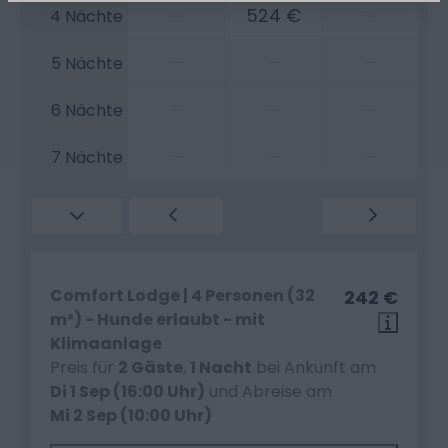
—
524 €
—
4 Nächte
—
—
—
5 Nächte
—
—
—
6 Nächte
—
—
—
7 Nächte
Comfort Lodge | 4 Personen (32
242 €
m²) - Hunde erlaubt - mit
Klimaanlage
Preis für
2 Gäste
,
1 Nacht
bei Ankunft am
Di 1 Sep (16:00 Uhr)
und Abreise am
Mi 2 Sep (10:00 Uhr)