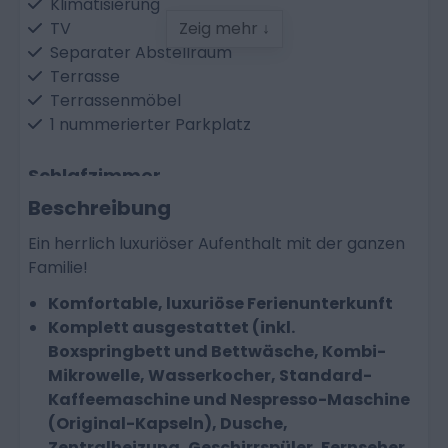
Klimatisierung
TV
Zeig mehr ↓
Separater Abstellraum
Terrasse
Terrassenmöbel
1 nummerierter Parkplatz
Schlafzimmer
Beschreibung
Bettwäsche und bezogene Betten inklusive
Einzelbett: 2
Ein herrlich luxuriöser Aufenthalt mit der ganzen
Etagenbett: 1
Familie!
Boxspring-Matratze(n)
Komfortable, luxuriöse Ferienunterkunft
Komplett ausgestattet (inkl.
Badezimmer
Boxspringbett und Bettwäsche, Kombi-
Dusche
Mikrowelle, Wasserkocher, Standard-
Spülbecken
Kaffeemaschine und Nespresso-Maschine
Toilette
(Original-Kapseln), Dusche,
Zentralheizung, Geschirrspüler, Fernseher,