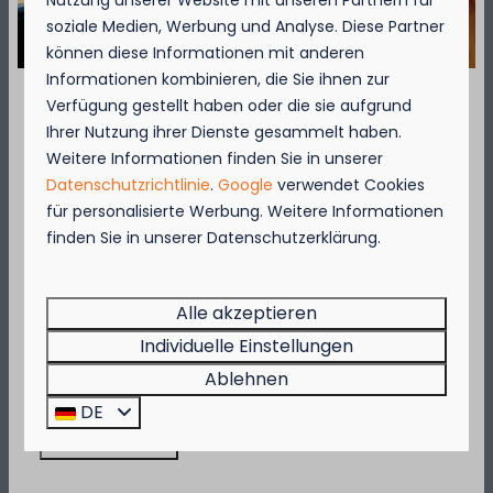
Nutzung unserer Website mit unseren Partnern für
soziale Medien, Werbung und Analyse. Diese Partner
können diese Informationen mit anderen
Verfügbarkeit und Preis
Informationen kombinieren, die Sie ihnen zur
Verfügung gestellt haben oder die sie aufgrund
September = Muschelmonat!
Ihrer Nutzung ihrer Dienste gesammelt haben.
Weitere Informationen finden Sie in unserer
2 Gäste
Genießen Sie vom 1. bis zum 29. September 50
Datenschutzrichtlinie
.
Google
verwendet Cookies
% Rabatt auf den Preis für Muscheln für 2
für personalisierte Werbung. Weitere Informationen
Personen!
Di
01-09-2026
Mi
02-09-2026
finden Sie in unserer Datenschutzerklärung.
Diese Aktion gilt in den Restaurants des
Kompas Beach Resorts:
Mo
Di
Mi
31 Aug
1 Sep
2 Sep
Brasserie VierTorre
in Nieuwpoort und
BAS
Alle akzeptieren
Grill & Terrace
in Westende.
Individuelle Einstellungen
—
242 €
242 €
1 Nacht
Beeilen Sie sich, denn die Aktion gilt nur, solange
Ablehnen
der Vorrat reicht!
—
413 €
413 €
2 Nächte
DE
Jetzt buchen!
—
435 €
435 €
3 Nächte