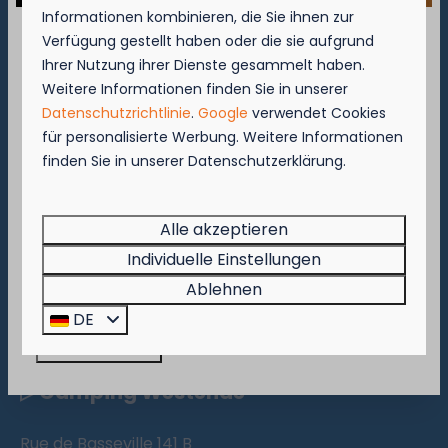
Informationen kombinieren, die Sie ihnen zur
Verfügung gestellt haben oder die sie aufgrund
Bezahlen Sie sicher
September = Muschelmonat!
Ihrer Nutzung ihrer Dienste gesammelt haben.
Weitere Informationen finden Sie in unserer
Genießen Sie vom 1. bis zum 29. September 50
Datenschutzrichtlinie
.
Google
verwendet Cookies
% Rabatt auf den Preis für Muscheln für 2
für personalisierte Werbung. Weitere Informationen
Personen!
finden Sie in unserer Datenschutzerklärung.
▷ Camping Nieuwpoort
Diese Aktion gilt in den Restaurants des
Kompas Beach Resorts:
Brasserie VierTorre
in Nieuwpoort und
BAS
Alle akzeptieren
Brugsesteenweg 49 B
Grill & Terrace
in Westende.
8620 Nieuwpoort
Individuelle Einstellungen
Beeilen Sie sich, denn die Aktion gilt nur, solange
📞
+32 (0)58-23 60 37
Ablehnen
der Vorrat reicht!
✉️
nieuwpoort@kompascamping.be
DE
Jetzt buchen!
▷ Camping Westende
Rue de Basseville 141 B