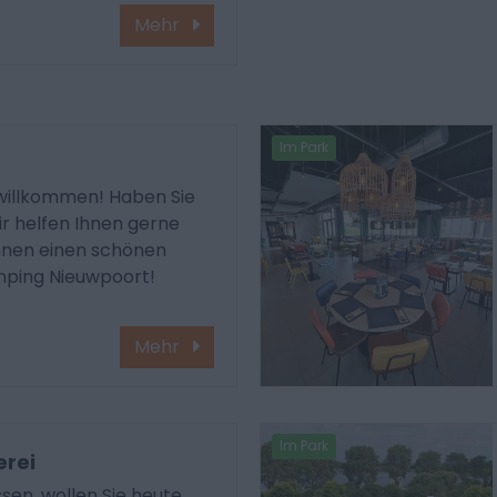
Mehr
Im Park
willkommen! Haben Sie
ir helfen Ihnen gerne
hnen einen schönen
ping Nieuwpoort!
Mehr
Im Park
erei
sen, wollen Sie heute