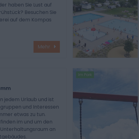
er haben Sie Lust auf
Frühstück? Besuchen Sie
kerei auf dem Kompas
Mehr
Im Park
ramm
n jedem Urlaub und ist
sgruppen und Interessen
immer etwas zu tun.
 finden im und um den
m Unterhaltungsraum an
ptgebäudes.