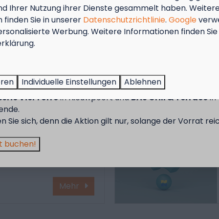
und Ihrer Nutzung ihrer Dienste gesammelt haben. Weiter
 finden Sie in unserer
Datenschutzrichtlinie
.
Google
verw
Mehr
ersonalisierte Werbung. Weitere Informationen finden Sie 
tember = Muschelmonat!
rklärung.
ßen Sie vom 1. bis zum 29. September 50 % Rabatt auf de
 für Muscheln für 2 Personen!
Im Park
eren
Individuelle Einstellungen
Ablehnen
 Aktion gilt in den Restaurants des Kompas Beach Resorts
r? Mieten Sie Ihr
erie VierTorre
in Nieuwpoort und
BAS Grill & Terrace
in
on! Von
ende.
in zu City- und
en Sie sich, denn die Aktion gilt nur, solange der Vorrat rei
aben für jeden das
t buchen!
Mehr