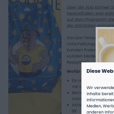
Über die App können S
herausfinden, was währ
auf dem Programm steh
die Aktivitäten anmeld
Darüber hinaus können 
Unterhaltungsprogram
Kanälen finden und einse
sozialen Medien, auf de
Rezeption).
Diese Web
Wofür das Unterhalt
Ein abwechslungsrei
mit aktiven und spi
Wir verwenden
Betreut von einem b
Inhalte berei
Animationsteam
Informationen
Aktivitäten für alle 
Medien, Werbu
99
anderen Infor