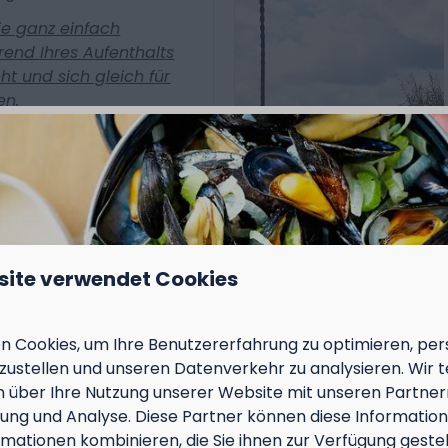
ie ganz einfach
end Ihres Aufenthalts
t und sich gleich für
en.
Sie das komplette
m auf verschiedenen
hen (z. B. in den
r Website und an der
site verwendet Cookies
ungsprogramm steht:
ches Urlaubsangebot
elerischen Momenten
 Cookies, um Ihre Benutzererfahrung zu optimieren, pers
egeisterten
tzustellen und unseren Datenverkehr zu analysieren. Wir t
 über Ihre Nutzung unserer Website mit unseren Partnern
Altersgruppen, von 6 bis
ng und Analyse. Diese Partner können diese Informatio
mationen kombinieren, die Sie ihnen zur Verfügung geste