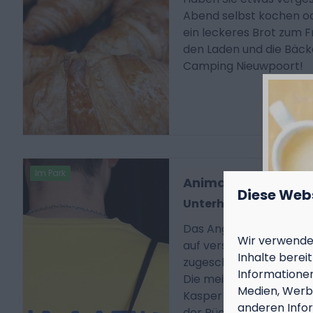
Abend selbst kochen od
ein leckeres Brot zum 
den Laden und die Bäc
Camping Nieuwpoort!
Im Park
Animation
Diese Web
Unterhaltungsprog
Das Angebot wechselt i
Wir verwenden
auf verschiedene Alter
Inhalte berei
zugeschnitten. Es gibt 
Informationen
Die meisten Aktivitäten
Medien, Werbu
Kasper Club statt, de
anderen Infor
der Rückseite des Hau