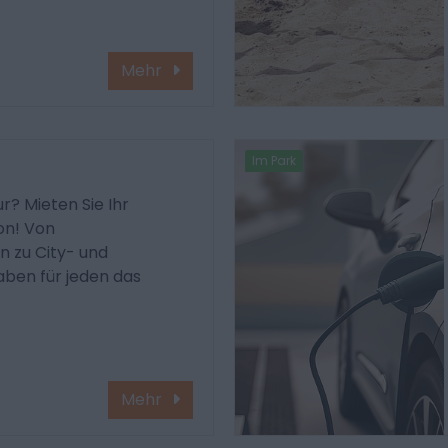
Mehr
Im Park
r? Mieten Sie Ihr
on! Von
in zu City- und
aben für jeden das
Mehr