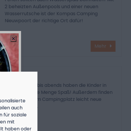
2 beheizten Außenpools und einer neuen
Wasserrutsche ist der Kompas Camping
Nieuwpoort der richtige Ort dafür!
Mehr
Spielplatz
Von morgens bis abends haben die Kinder in
den Ferien jede Menge Spaß! Außerdem finden
sie hier auf dem Campingplatz leicht neue
onalisierte
Ferienfreunde.
eilen auch
 für soziale
nen mit
llt haben oder