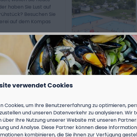
er haben Sie Lust auf
Frühstück? Besuchen Sie
kerei auf dem Kompas
Mehr
Im Park
site verwendet Cookies
ramm
n jedem Urlaub und ist
 Cookies, um Ihre Benutzererfahrung zu optimieren, pers
sgruppen und Interessen
tzustellen und unseren Datenverkehr zu analysieren. Wir t
immer etwas zu tun.
 über Ihre Nutzung unserer Website mit unseren Partnern
 finden im und um den
ng und Analyse. Diese Partner können diese Informatio
m Unterhaltungsraum an
mationen kombinieren, die Sie ihnen zur Verfügung geste
ptgebäudes.