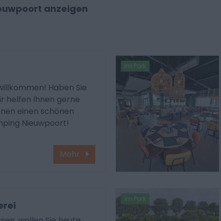
ieuwpoort anzeigen
Im Park
willkommen! Haben Sie
ir helfen Ihnen gerne
hnen einen schönen
ping Nieuwpoort!
Mehr
Im Park
erei
sen, wollen Sie heute