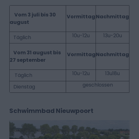
Vom 3 juli bis 30
Vormittag
Nachmittag
august
10u-12u
13u-20u
Täglich
Vom 31 august bis
Vormittag
Nachmittag
27 september
10u-12u
13u18u
Täglich
geschlossen
Dienstag
Schwimmbad Nieuwpoort