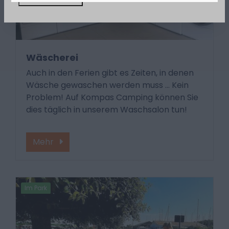
Wäscherei
Auch in den Ferien gibt es Zeiten, in denen
Wäsche gewaschen werden muss ... Kein
Problem! Auf Kompas Camping können Sie
dies täglich in unserem Waschsalon tun!
Mehr
Im Park