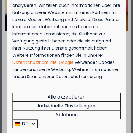
analysieren. Wir teilen auch Informationen über Ihre
Nutzung unserer Website mit unseren Partnern für
soziale Medien, Werbung und Analyse. Diese Partner
können diese Informationen mit anderen
Sanitär
Informationen kombinieren, die Sie ihnen zur
Auf dem Gelände des Kompas Camping
Verfügung gestellt haben oder die sie aufgrund
Beach Resorts finden Sie fünf moderne
September = Muschelmonat!
Ihrer Nutzung ihrer Dienste gesammelt haben.
Sanitäranlagen, die über das gesamte
Weitere Informationen finden Sie in unserer
Gelände verteilt sind.
Genießen Sie vom 1. bis zum 29. September 50
Datenschutzrichtlinie
.
Google
verwendet Cookies
% Rabatt auf den Preis für Muscheln für 2
für personalisierte Werbung. Weitere Informationen
Personen!
finden Sie in unserer Datenschutzerklärung.
Mehr
Diese Aktion gilt in den Restaurants des
Kompas Beach Resorts:
Brasserie VierTorre
in Nieuwpoort und
BAS
Alle akzeptieren
Grill & Terrace
in Westende.
Individuelle Einstellungen
Im Park
Beeilen Sie sich, denn die Aktion gilt nur, solange
Ablehnen
der Vorrat reicht!
DE
Jetzt buchen!